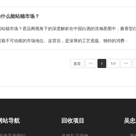
为什么能站稳市场？
能站稳市场？君品阁视角下的深度解析在中国白酒的浩瀚星图中，酱香型
着不可动摇的市场地位。这背后，是深厚的工艺底蕴、独特的消费···
首页
1
1/1
<<
>>
网站导航
回收项目
吴忠
吴忠关于我们
吴忠礼品回收
吴