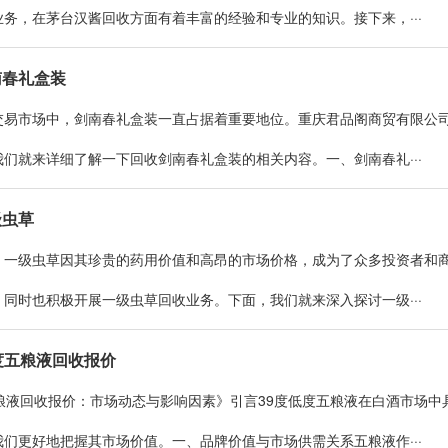
务，在茅台汉酱回收方面有着丰富的经验和专业的知识。接下来，···
南春礼盒装
交易市场中，剑南春礼盒装一直占据着重要地位。重庆君品阁商贸有限公
们就来详细了解一下回收剑南春礼盒装的相关内容。一、剑南春礼···
级虫草
，一级虫草因其珍贵的药用价值和高昂的市场价格，成为了众多投资者和
同时也积极开展一级虫草回收业务。下面，我们就来深入探讨一级···
度五粮液回收报价
五粮液回收报价：市场动态与影响因素》引言39度低度五粮液在白酒市场
们更好地把握其市场价值。一、品牌价值与市场供需关系五粮液作···