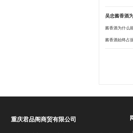
吴忠酱香酒
酱香酒为什么
酱香酒始终占据
重庆君品阁商贸有限公司