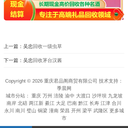
上一篇：吴忠
回收一级虫草
下一篇：吴忠
回收茅台汉酱
Copyright © 2026 重庆君品阁商贸有限公司 技术支持：
季晨网
城市分站：
重庆
万州
涪陵
渝中
大渡口
沙坪坝
九龙坡
南岸
北碚
两江新
綦江
大足
巴南
黔江
长寿
江津
合川
永川
南川
璧山
铜梁
潼南
荣昌
开州
梁平
武隆区
更多城
市