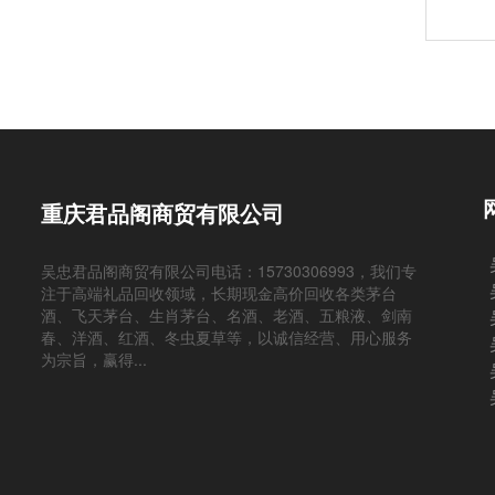
重庆君品阁商贸有限公司
吴忠君品阁商贸有限公司电话：15730306993，我们专
注于高端礼品回收领域，长期现金高价回收各类茅台
酒、飞天茅台、生肖茅台、名酒、老酒、五粮液、剑南
春、洋酒、红酒、冬虫夏草等，以诚信经营、用心服务
为宗旨，赢得...