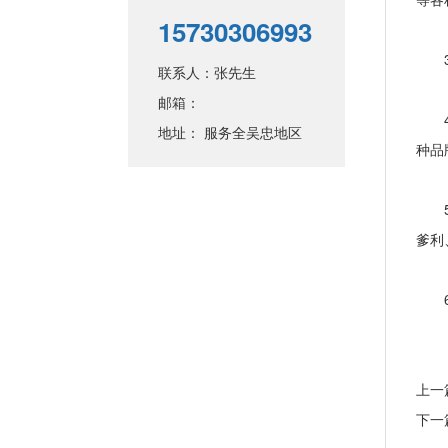
15730306993
3、
联系人：张先生
邮箱：
4、
地址： 服务全吴忠地区
种品
5、
爹利
6、
上一
下一