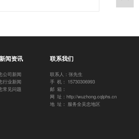
新闻资讯
联系我们
忠公司新闻
联系人：张先生
忠行业新闻
手 机： 15730306993
忠常见问题
邮 箱：
网 址：http://wuzhong.cqlphs.cn
地 址： 服务全吴忠地区