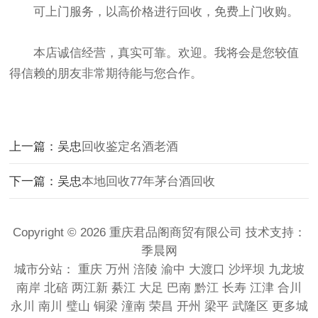
可上门服务，以高价格进行回收，免费上门收购。
本店诚信经营，真实可靠。欢迎。我将会是您较值
得信赖的朋友非常期待能与您合作。
上一篇：吴忠
回收鉴定名酒老酒
下一篇：吴忠
本地回收77年茅台酒回收
Copyright © 2026 重庆君品阁商贸有限公司 技术支持：
季晨网
城市分站：
重庆
万州
涪陵
渝中
大渡口
沙坪坝
九龙坡
南岸
北碚
两江新
綦江
大足
巴南
黔江
长寿
江津
合川
永川
南川
璧山
铜梁
潼南
荣昌
开州
梁平
武隆区
更多城