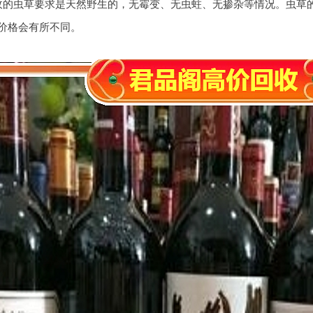
收的虫草要求是天然野生的，无霉变、无虫蛀、无掺杂等情况。虫草
价格会有所不同。